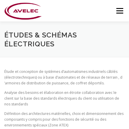
Aller
au
Menu
contenu
POINTS FORTS
SOCIÉTÉ
ACTIVITÉS
ÉTUDES & SCHÉMAS
ÉLECTRIQUES
RÉALISATIONS
EQUIPE
CONTACT
Étude et conception de systèmes d’automatismes industriels câblés
(électrotechniques) ou à base d’automates et de réseaux de terrain , d
’armoires de distribution de puissance, de coffret déportés.
Analyse des besoins et élaboration en étroite collaboration avec le
client sur la base des standards électriques du client ou utilisation de
nos standards
Définition des architectures matérielles, choix et dimensionnement des
composants y compris pour des fonctions de sécurité ou des
environnements spéciaux (Zone ATEX)